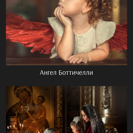
Ангел Боттичелли